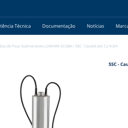
stência Técnica
Documentação
Notícias
Marc
as de Poço Submersíveis LOWARA SCUBA
/
5SC - Caudal até 7,2 m3/h
5SC - Ca