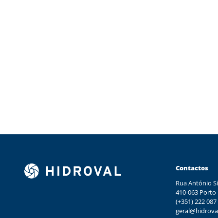
Contactos
Rua António Si
410-063 Porto
(+351) 222 087
geral@hidrova