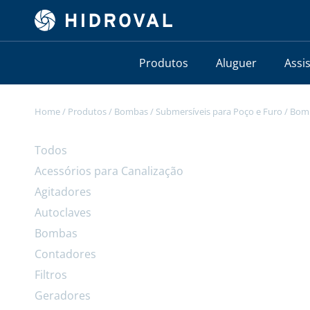
Produtos
Aluguer
Assi
Home
/
Produtos
/
Bombas
/
Submersíveis para Poço e Furo
/
Bomb
Todos
Acessórios para Canalização
Agitadores
Autoclaves
Bombas
Contadores
Filtros
Geradores