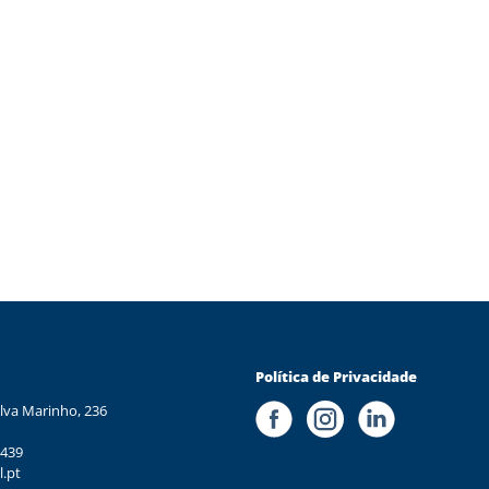
Política de Privacidade
lva Marinho, 236
 439
l.pt