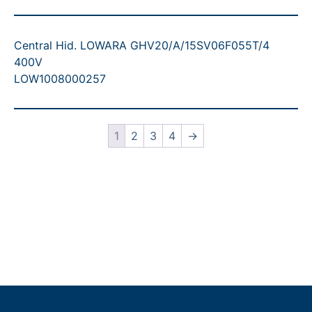
Central Hid. LOWARA GHV20/A/15SV06F055T/4
400V
LOW1008000257
1
2
3
4
→