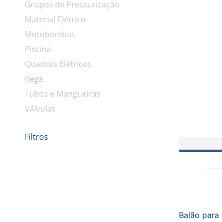
Grupos de Pressurização
Material Elétrico
Motobombas
Piscina
Quadros Elétricos
Rega
Tubos e Mangueiras
Válvulas
Filtros
Balão para 