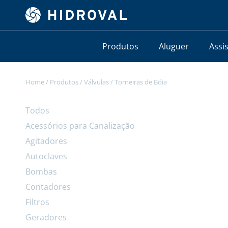
Produtos
Aluguer
Assi
Home
/
Produtos
/
Válvulas
/
Torneiras de Bóia
Todos
Acessórios para Canalização
Agitadores
Autoclaves
Bombas
Contadores
Filtros
Geradores