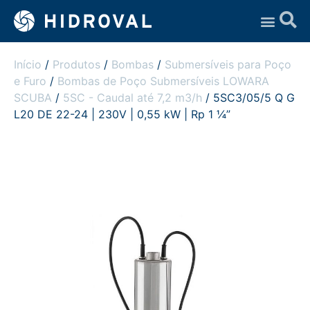
Assistência Técnica
Início
/
Produtos
/
Bombas
/
Submersíveis para Poço
e Furo
/
Bombas de Poço Submersíveis LOWARA
SCUBA
/
5SC - Caudal até 7,2 m3/h
/ 5SC3/05/5 Q G
L20 DE 22-24 | 230V | 0,55 kW | Rp 1 ¼”