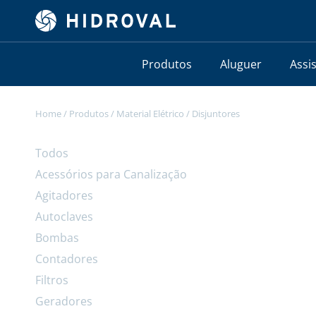
Produtos
Aluguer
Assi
Home
/
Produtos
/
Material Elétrico
/
Disjuntores
Todos
Acessórios para Canalização
Agitadores
Autoclaves
Bombas
Contadores
Filtros
Geradores