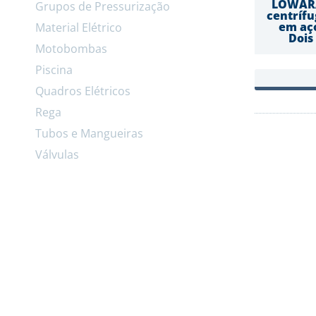
LOWARA
Grupos de Pressurização
centríf
em aço
Material Elétrico
Dois
Motobombas
Piscina
Quadros Elétricos
Rega
Tubos e Mangueiras
Válvulas