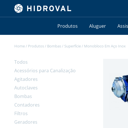
Produtos
Aluguer
Assi
Home
/
Produtos
/
Bombas
/
Superfície
/
Monobloco Em Aço Inox
Todos
Acessórios para Canalização
Agitadores
Autoclaves
Bombas
Contadores
Filtros
Geradores