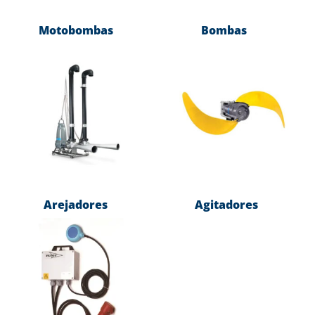
Motobombas
Bombas
(2)
(47)
Arejadores
Agitadores
(2)
(4)