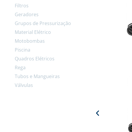
Filtros
Geradores
Grupos de Pressurização
Material Elétrico
Motobombas
Piscina
Quadros Elétricos
Rega
Tubos e Mangueiras
Válvulas