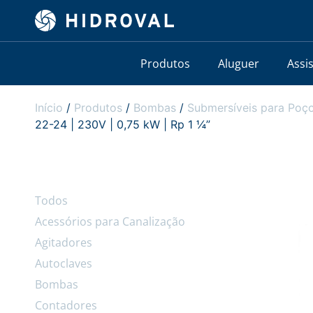
Produtos
Aluguer
Assi
Início
/
Produtos
/
Bombas
/
Submersíveis para Poço
22-24 | 230V | 0,75 kW | Rp 1 ¼”
Todos
Acessórios para Canalização
Agitadores
Autoclaves
Bombas
Contadores