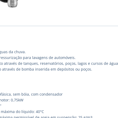
guas da chuva.
ressurização para lavagens de automóveis.
 através de tanques, reservatórios, poços, lagos e cursos de água
o através de bomba inserida em depósitos ou poços.
fásica, sem bóia, com condensador
motor: 0,75kW
”
máxima do líquido: 40°C
áxima permissível de areia em suspensão: 25 g/m3