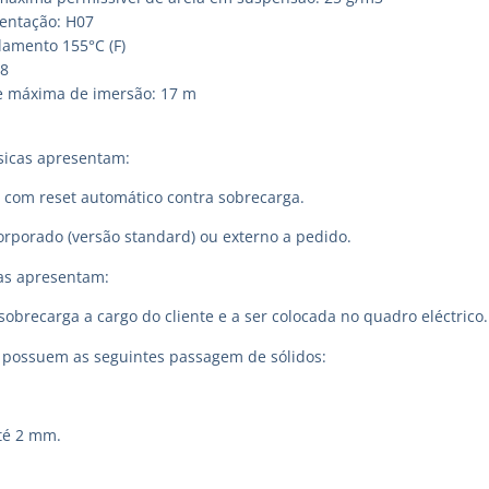
entação: H07
lamento 155°C (F)
68
e máxima de imersão: 17 m
sicas apresentam:
a com reset automático contra sobrecarga.
rporado (versão standard) ou externo a pedido.
cas apresentam:
sobrecarga a cargo do cliente e a ser colocada no quadro eléctrico.
ossuem as seguintes passagem de sólidos:
até 2 mm.