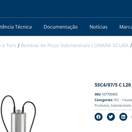
stência Técnica
Documentação
Notícias
Marc
 e Furo
/
Bombas de Poço Submersíveis LOWARA SCUBA
5SC4/07/5 C L20 
SKU
107700455
Categorias:
5SC - Cauda
Produtos
,
Submersíveis