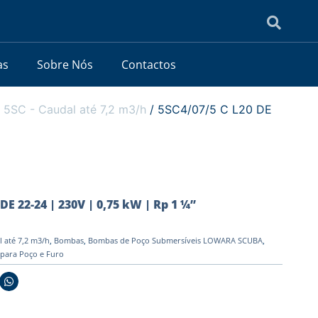
as
Sobre Nós
Contactos
/
5SC - Caudal até 7,2 m3/h
/ 5SC4/07/5 C L20 DE
DE 22-24 | 230V | 0,75 kW | Rp 1 ¼”
l até 7,2 m3/h
,
Bombas
,
Bombas de Poço Submersíveis LOWARA SCUBA
,
 para Poço e Furo