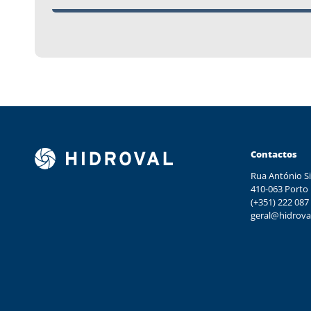
Contactos
Rua António Si
410-063 Porto
(+351) 222 087
geral@hidrova