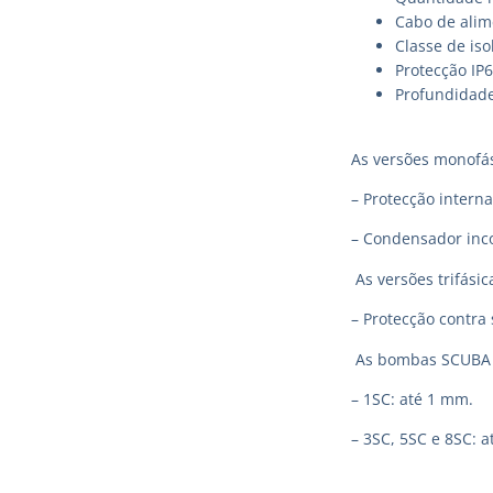
Cabo de alim
Classe de iso
Protecção IP
Profundidad
As versões monofá
– Protecção intern
– Condensador inco
As versões trifási
– Protecção contra 
As bombas SCUBA p
– 1SC: até 1 mm.
– 3SC, 5SC e 8SC: 