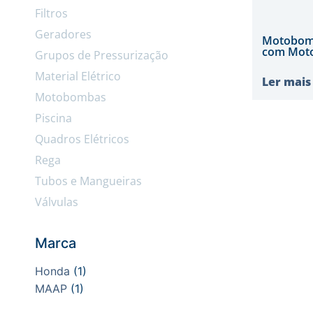
Filtros
Geradores
Motobom
com Moto
Grupos de Pressurização
Material Elétrico
Ler mais
Motobombas
Piscina
Quadros Elétricos
Rega
Tubos e Mangueiras
Válvulas
Marca
Honda
(1)
MAAP
(1)