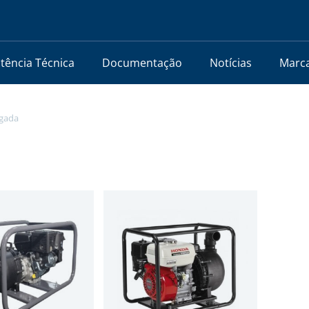
stência Técnica
Documentação
Notícias
Marc
lgada