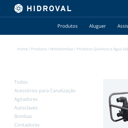
Produtos
Aluguer
Assi
Home
/
Produtos
/
Motobombas
/
Produtos Químicos e Água Sa
Todos
Acessórios para Canalização
Agitadores
Autoclaves
Bombas
Contadores