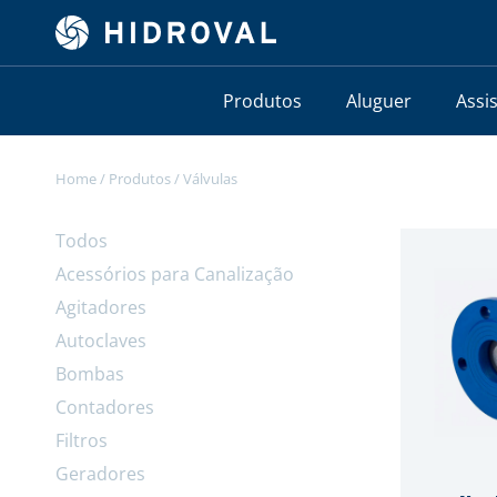
Produtos
Aluguer
Assi
Home
/
Produtos
/
Válvulas
Todos
Acessórios para Canalização
Agitadores
Autoclaves
Bombas
Contadores
Filtros
Geradores