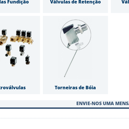
las Fundição
Válvulas de Retenção
Vál
troválvulas
Torneiras de Bóia
ENVIE-NOS UMA MEN