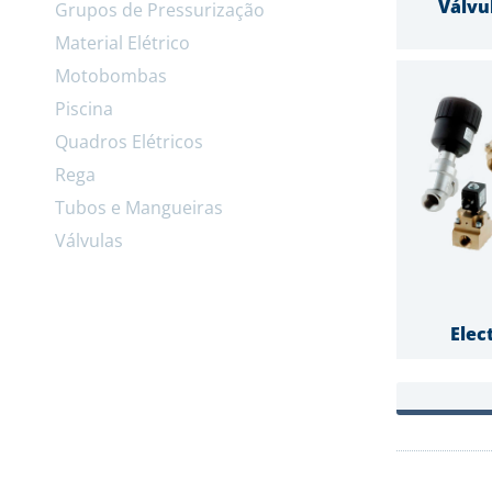
Válvu
Grupos de Pressurização
Material Elétrico
Motobombas
Piscina
Quadros Elétricos
Rega
Tubos e Mangueiras
Válvulas
Elec