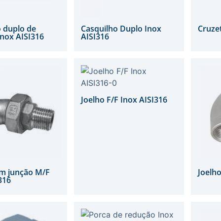
 duplo de
Casquilho Duplo Inox
Cruzet
nox AISI316
AISI316
Joelho F/F Inox AISI316
om junção M/F
Joelho
316