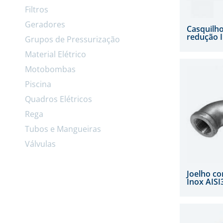
Filtros
Geradores
Casquilho
redução I
Grupos de Pressurização
Material Elétrico
Motobombas
Piscina
Quadros Elétricos
Rega
Tubos e Mangueiras
Válvulas
Joelho c
Inox AISI