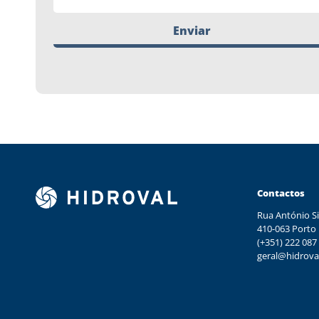
Enviar
Contactos
Rua António Si
410-063 Porto
(+351) 222 087
geral@hidrova