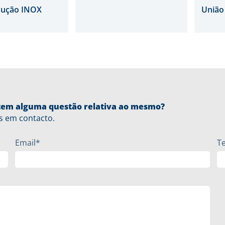
dução INOX
União
u tem alguma questão relativa ao mesmo?
s em contacto.
Email*
T