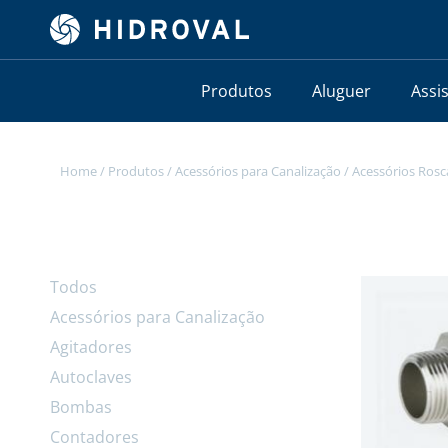
Produtos
Aluguer
Assi
Home
/
Produtos
/
Acessórios para Canalização
/
Acessórios Ros
Todos
Acessórios para Canalização
Agitadores
Autoclaves
Bombas
Contadores