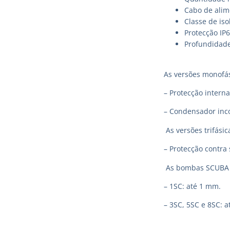
Cabo de alim
Classe de iso
Protecção IP
Profundidad
As versões monofá
– Protecção intern
– Condensador inco
As versões trifási
– Protecção contra 
As bombas SCUBA p
– 1SC: até 1 mm.
– 3SC, 5SC e 8SC: 