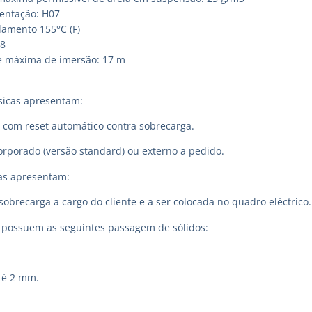
entação: H07
lamento 155°C (F)
68
e máxima de imersão: 17 m
sicas apresentam:
a com reset automático contra sobrecarga.
rporado (versão standard) ou externo a pedido.
cas apresentam:
sobrecarga a cargo do cliente e a ser colocada no quadro eléctrico.
ossuem as seguintes passagem de sólidos:
até 2 mm.