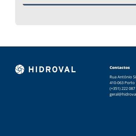
Contactos
Rua António Si
410-063 Porto
(+351) 222 087
geral@hidrova