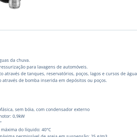
guas da chuva.
ressurização para lavagens de automóveis.
 através de tanques, reservatórios, poços, lagos e cursos de água
o através de bomba inserida em depósitos ou poços.
fásica, sem bóia, com condensador externo
motor: 0,9kW
”
máxima do líquido: 40°C
áxima permissível de areia em suspensão: 25 g/m3