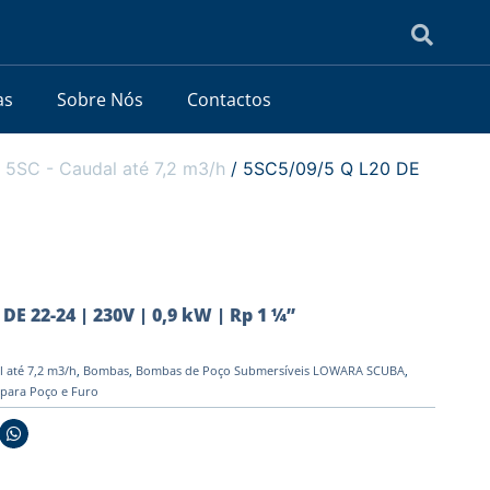
as
Sobre Nós
Contactos
/
5SC - Caudal até 7,2 m3/h
/ 5SC5/09/5 Q L20 DE
DE 22-24 | 230V | 0,9 kW | Rp 1 ¼”
l até 7,2 m3/h
,
Bombas
,
Bombas de Poço Submersíveis LOWARA SCUBA
,
 para Poço e Furo