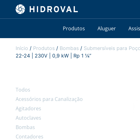
Produtos
Aluguer
Assi
Início
/
Produtos
/
Bombas
/
Submersíveis para Poço
22-24 | 230V | 0,9 kW | Rp 1 ¼”
Todos
Acessórios para Canalização
Agitadores
Autoclaves
Bombas
Contadores