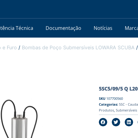
stência Técnica
Documentação
Notícias
Marc
 e Furo
/
Bombas de Poço Submersíveis LOWARA SCUBA
5SC5/09/5 Q L20 
SKU
107700560
Categorias:
5SC - Cauda
Produtos
,
Submersíveis