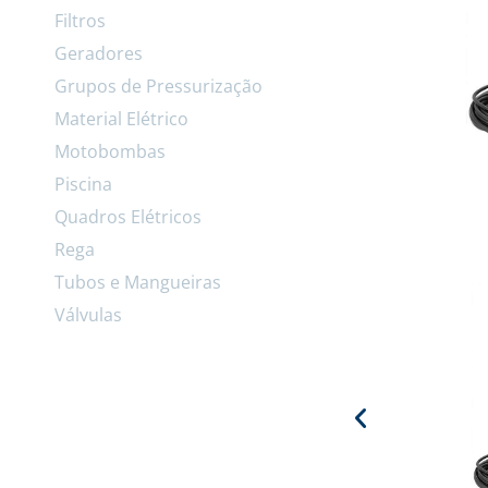
Filtros
Geradores
Grupos de Pressurização
Material Elétrico
Motobombas
Piscina
Quadros Elétricos
Rega
Tubos e Mangueiras
Válvulas