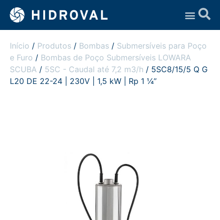
Assistência Técnica
Início
/
Produtos
/
Bombas
/
Submersíveis para Poço
e Furo
/
Bombas de Poço Submersíveis LOWARA
SCUBA
/
5SC - Caudal até 7,2 m3/h
/ 5SC8/15/5 Q G
L20 DE 22-24 | 230V | 1,5 kW | Rp 1 ¼”