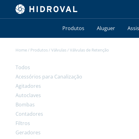
Produtos
Aluguer
Assi
Home
/
Produtos
/
Válvulas
/
Válvulas de Retenção
Todos
Acessórios para Canalização
Agitadores
Autoclaves
Bombas
Contadores
Filtros
Geradores