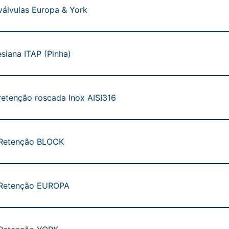
 válvulas Europa & York
esiana ITAP (Pinha)
retenção roscada Inox AISI316
 Retenção BLOCK
 Retenção EUROPA