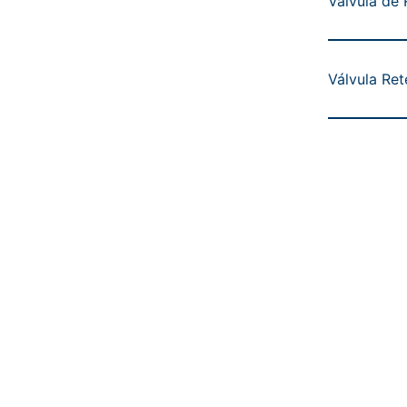
Válvula de
Válvula Re