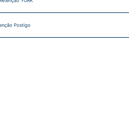
 Retenção YORK
tenção Postigo