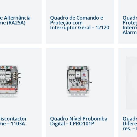
e Alternância
Quadro de Comando e
Quadr
me (RA25A)
Proteção com
Prote
Interruptor Geral – 12120
Interr
Alarm
iscontactor
Quadro Nível Probomba
Quadro
me – 1103A
Digital – CPRO101P
Difere
res. 