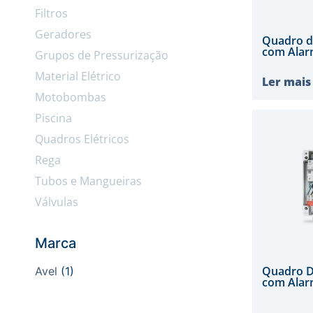
Filtros
Geradores
Quadro d
com Alar
Grupos de Pressurização
Material Elétrico
Ler mais
Motobombas
Piscina
Quadros Elétricos
Rega
Tubos e Mangueiras
Válvulas
Marca
Quadro D
Avel
(1)
com Alar