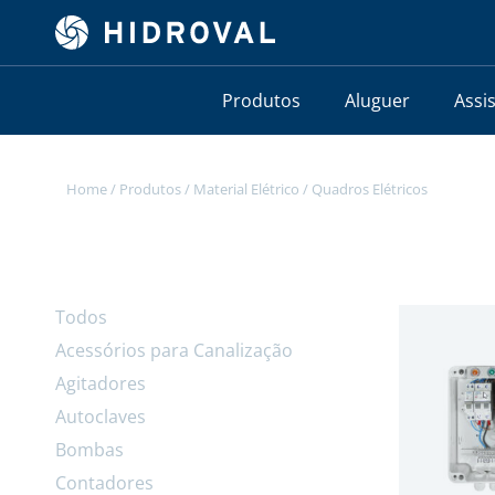
Produtos
Aluguer
Assi
Home
/
Produtos
/
Material Elétrico
/
Quadros Elétricos
Todos
Acessórios para Canalização
Agitadores
Autoclaves
Bombas
Contadores