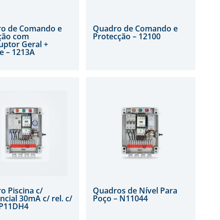
o de Comando e
Quadro de Comando e
ção com
Protecção – 12100
uptor Geral +
e – 1213A
 Piscina c/
Quadros de Nível Para
ncial 30mA c/ rel. c/
Poço – N11044
– P11DH4