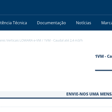
stência Técnica
Documentação
Notícias
Marc
ares Verticais LOWARA e-VM
/
1VM - Caudal até 2,4 m3/h
1VM - Ca
ENVIE-NOS UMA MEN