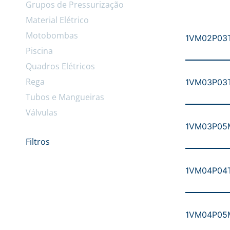
Grupos de Pressurização
Material Elétrico
Motobombas
1VM02P03T5
Piscina
Quadros Elétricos
Rega
1VM03P03T5
Tubos e Mangueiras
Válvulas
1VM03P05M5
Filtros
1VM04P04T5
1VM04P05M5