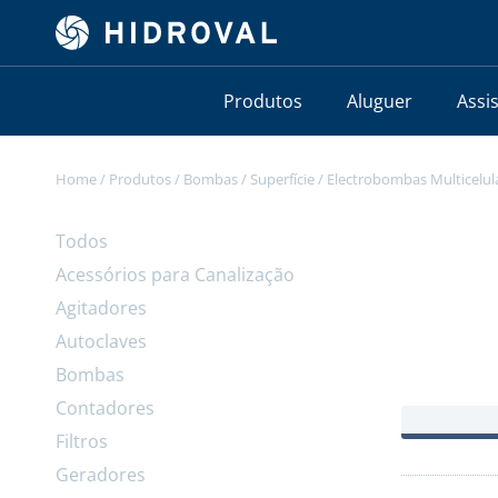
Produtos
Aluguer
Assi
Home
/
Produtos
/
Bombas
/
Superfície
/
Electrobombas Multicelul
Todos
Acessórios para Canalização
Agitadores
Autoclaves
Bombas
Contadores
Filtros
Geradores