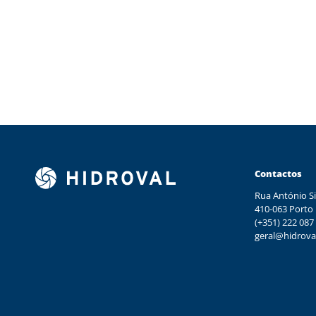
Contactos
Rua António Si
410-063 Porto
(+351) 222 087
geral@hidrova