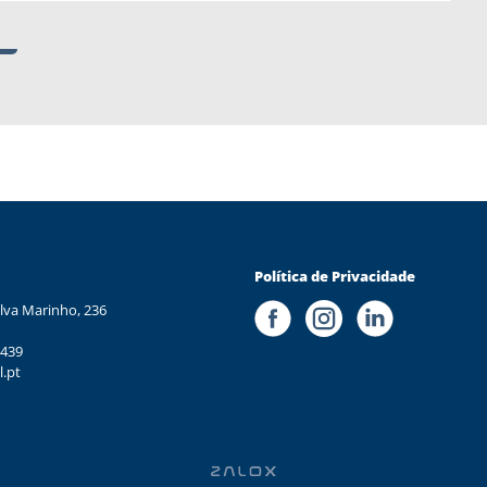
Política de Privacidade
lva Marinho, 236
 439
l.pt