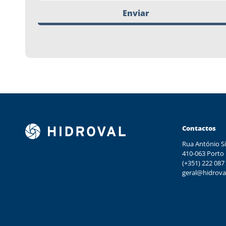
Enviar
Contactos
Rua António Si
410-063 Porto
(+351) 222 087
geral@hidrova