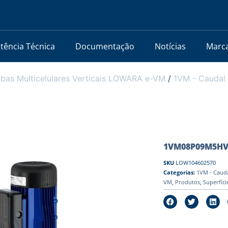
stência Técnica
Documentação
Notícias
Marc
bas Multicelulares Verticais LOWARA e-VM
/
1VM - Caudal 
1VM08P09M5HVBE
SKU
LOW104602570
Categorias:
1VM - Cauda
VM
,
Produtos
,
Superfíci