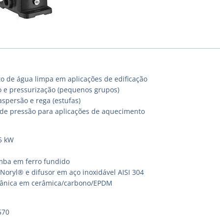
de água limpa em aplicações de edificação
 e pressurização (pequenos grupos)
spersão e rega (estufas)
e pressão para aplicações de aquecimento
95 kW
mba em ferro fundido
Noryl® e difusor em aço inoxidável AISI 304
ânica em cerâmica/carbono/EPDM
570