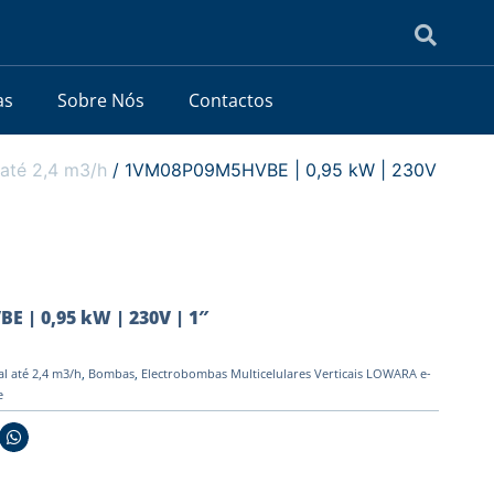
as
Sobre Nós
Contactos
até 2,4 m3/h
/ 1VM08P09M5HVBE | 0,95 kW | 230V
 | 0,95 kW | 230V | 1″
l até 2,4 m3/h
,
Bombas
,
Electrobombas Multicelulares Verticais LOWARA e-
e