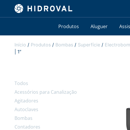
Produtos
Aluguer
Assi
Início
/
Produtos
/
Bombas
/
Superfície
/
Electrobom
| 1″
Todos
Acessórios para Canalização
Agitadores
Autoclaves
Bombas
Contadores