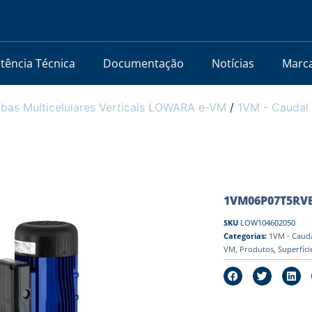
stência Técnica
Documentação
Notícias
Marc
bas Multicelulares Verticais LOWARA e-VM
/
1VM - Caudal 
1VM06P07T5RVBE
SKU
LOW104602050
Categorias:
1VM - Cauda
VM
,
Produtos
,
Superfíci