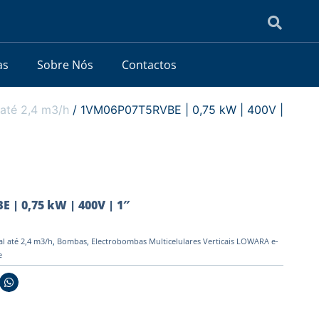
as
Sobre Nós
Contactos
até 2,4 m3/h
/ 1VM06P07T5RVBE | 0,75 kW | 400V |
 | 0,75 kW | 400V | 1″
l até 2,4 m3/h
,
Bombas
,
Electrobombas Multicelulares Verticais LOWARA e-
e