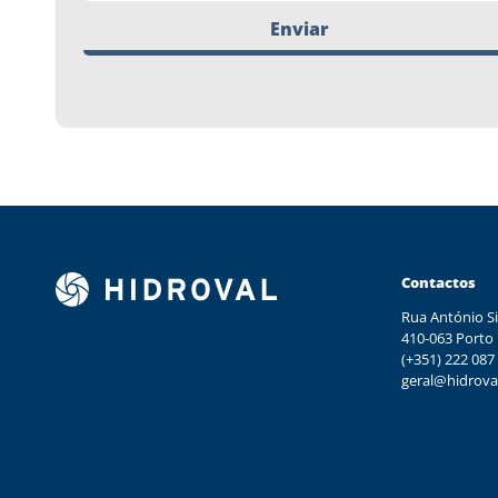
Enviar
Contactos
Rua António Si
410-063 Porto
(+351) 222 087
geral@hidrova