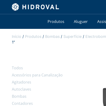
Produtos
Aluguer
Assi
Início
/
Produtos
/
Bombas
/
Superfície
/
Electrobom
1″
Todos
Acessórios para Canalização
Agitadores
Autoclaves
Bombas
Contadores