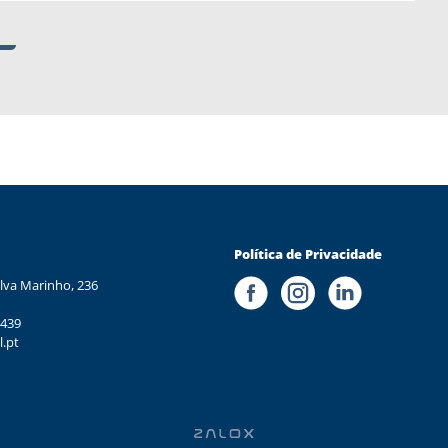
Política de Privacidade
lva Marinho, 236
 439
l.pt