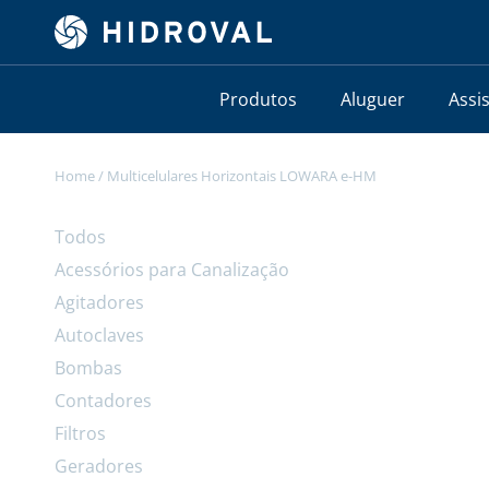
Produtos
Aluguer
Assi
Home
/
Multicelulares Horizontais LOWARA e-HM
Todos
Acessórios para Canalização
Agitadores
Autoclaves
Bombas
Contadores
Filtros
Geradores