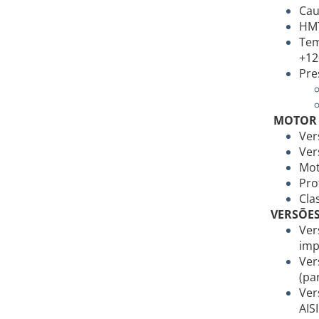
Cau
HMT
Tem
+12
Pre
MOTOR
Ver
Ver
Mot
Pro
Cla
VERSÕE
Ver
imp
Ver
(pa
Ver
AIS