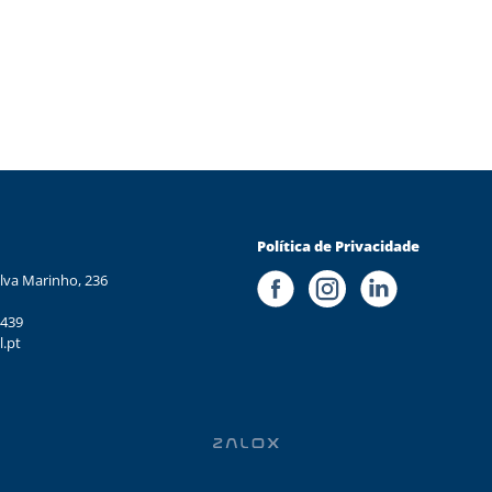
Política de Privacidade
lva Marinho, 236
 439
l.pt