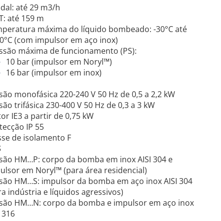
dal: até 29 m3/h
: até 159 m
peratura máxima do líquido bombeado: -30°C até
0°C (com impulsor em aço inox)
ssão máxima de funcionamento (PS):
10 bar (impulsor em Noryl™)
16 bar (impulsor em inox)
são monofásica 220-240 V 50 Hz de 0,5 a 2,2 kW
são trifásica 230-400 V 50 Hz de 0,3 a 3 kW
or IE3 a partir de 0,75 kW
tecção IP 55
sse de isolamento F
S
são HM…P: corpo da bomba em inox AISI 304 e
ulsor em Noryl™ (para área residencial)
são HM…S: impulsor da bomba em aço inox AISI 304
ra indústria e líquidos agressivos)
são HM…N: corpo da bomba e impulsor em aço inox
I 316