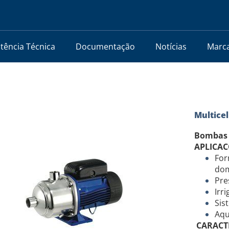
stência Técnica
Documentação
Notícias
Marc
Multice
Bombas c
APLICAC
For
dom
Pre
Irr
Sis
Aqu
CARACT