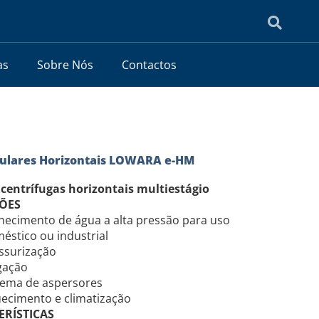
as
Sobre Nós
Contactos
lulares Horizontais LOWARA e-HM
entrífugas horizontais multiestágio
ÕES
necimento de água a alta pressão para uso
éstico ou industrial
ssurização
igação
tema de aspersores
ecimento e climatização
ERÍSTICAS