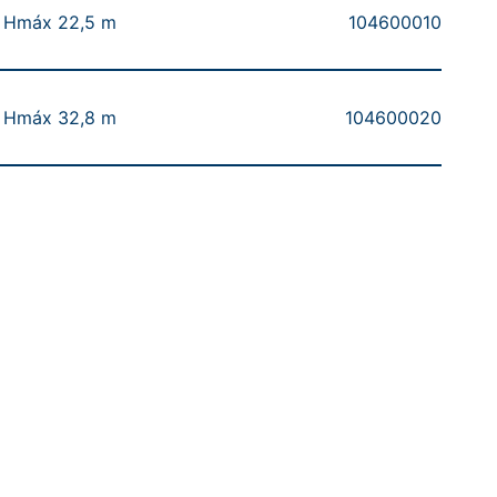
| Hmáx 22,5 m
104600010
| Hmáx 32,8 m
104600020