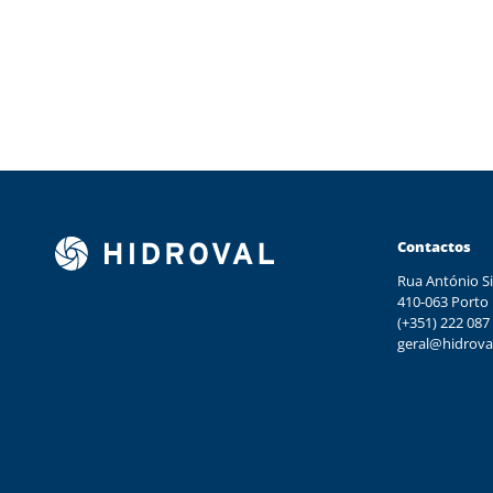
Contactos
Rua António Si
410-063 Porto
(+351) 222 087
geral@hidrova