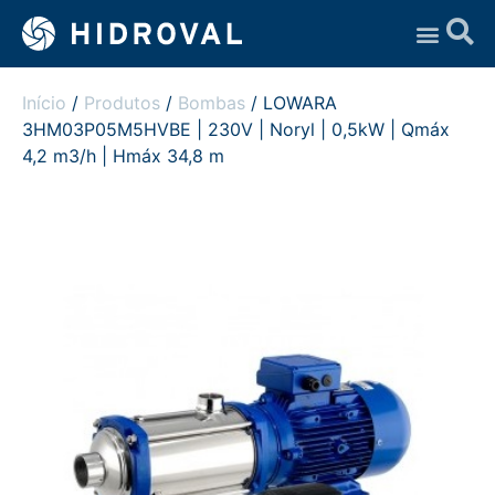
Assistência Técnica
Início
/
Produtos
/
Bombas
/ LOWARA
3HM03P05M5HVBE | 230V | Noryl | 0,5kW | Qmáx
4,2 m3/h | Hmáx 34,8 m