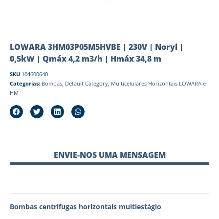
LOWARA 3HM03P05M5HVBE | 230V | Noryl |
0,5kW | Qmáx 4,2 m3/h | Hmáx 34,8 m
SKU
104600640
Categorias:
Bombas
,
Default Category
,
Multicelulares Horizontais LOWARA e-
HM
ENVIE-NOS UMA MENSAGEM
Bombas centrífugas horizontais multiestágio