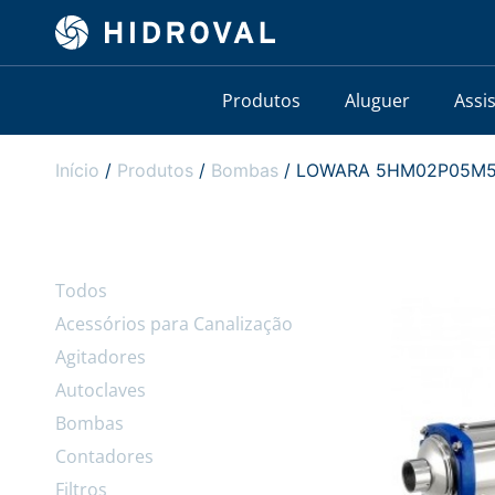
Produtos
Aluguer
Assi
Início
/
Produtos
/
Bombas
/ LOWARA 5HM02P05M5HVB
Todos
Acessórios para Canalização
Agitadores
Autoclaves
Bombas
Contadores
Filtros