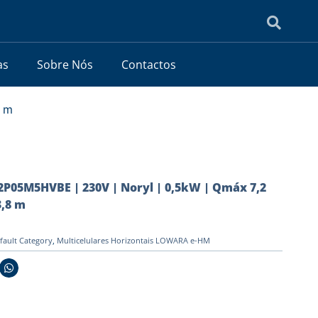
as
Sobre Nós
Contactos
8 m
05M5HVBE | 230V | Noryl | 0,5kW | Qmáx 7,2
,8 m
fault Category
,
Multicelulares Horizontais LOWARA e-HM