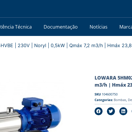
stência Técnica
Documentação
Notícias
Marc
E | 230V | Noryl | 0,5kW | Qmáx 7,2 m3/h | Hmáx 23,
LOWARA 5HM02P
m3/h | Hmáx 23
SKU
104600750
Categorias:
Bombas
,
De