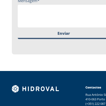
Mensagem*
Enviar
Contactos
Rua António Si
410-063 Porto
(+351) 222 087