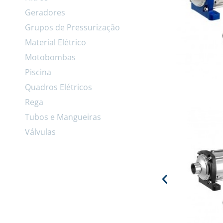
Geradores
Grupos de Pressurização
Material Elétrico
Motobombas
Piscina
Quadros Elétricos
Rega
Tubos e Mangueiras
Válvulas