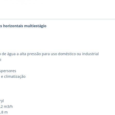
s horizontais multiestágio
 de água a alta pressão para uso doméstico ou industrial
o
spersores
e climatização
ryl
7,2 m3/h
3,8 m