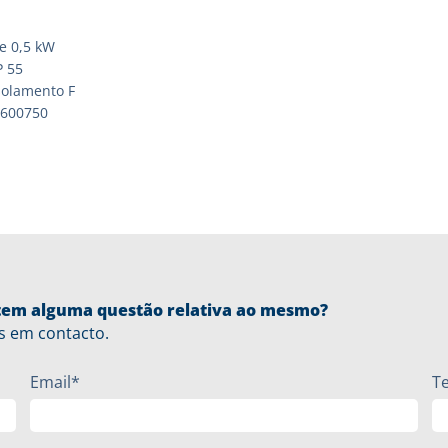
e 0,5 kW
P 55
solamento F
4600750
u tem alguma questão relativa ao mesmo?
s em contacto.
Email*
T