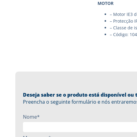
MOTOR
– Motor IE3 d
– Protecção I
– Classe de i
– Código: 10
Deseja saber se o produto está disponível o
Preencha o seguinte formulário e nós entraremo
Nome*