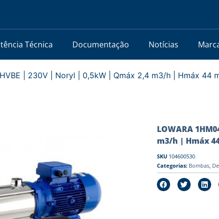
stência Técnica
Documentação
Notícias
Marc
E | 230V | Noryl | 0,5kW | Qmáx 2,4 m3/h | Hmáx 44 
LOWARA 1HM04P
m3/h | Hmáx 4
SKU
104600530
Categorias:
Bombas
,
De