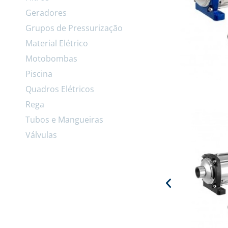
Geradores
Grupos de Pressurização
Material Elétrico
Motobombas
Piscina
Quadros Elétricos
Rega
Tubos e Mangueiras
Válvulas