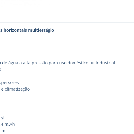
s horizontais multiestágio
 de água a alta pressão para uso doméstico ou industrial
o
spersores
e climatização
ryl
2,4 m3/h
4 m