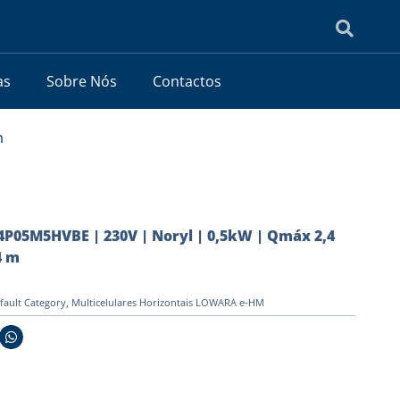
as
Sobre Nós
Contactos
m
05M5HVBE | 230V | Noryl | 0,5kW | Qmáx 2,4
4 m
fault Category
,
Multicelulares Horizontais LOWARA e-HM