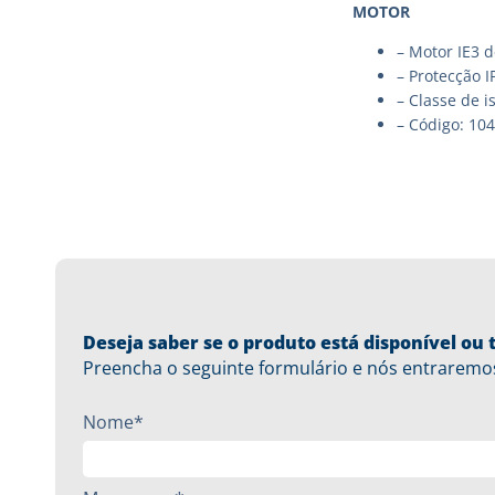
MOTOR
– Motor IE3 d
– Protecção I
– Classe de i
– Código: 10
Deseja saber se o produto está disponível o
Preencha o seguinte formulário e nós entraremo
Nome*