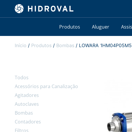
Produtos
Aluguer
Assi
Início
/
Produtos
/
Bombas
/ LOWARA 1HM04P05M5HVB
Todos
Acessórios para Canalização
Agitadores
Autoclaves
Bombas
Contadores
Filtros