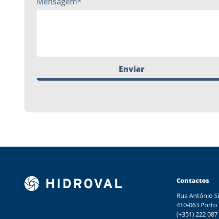
Mensagem*
Enviar
Contactos
Rua António Si
410-063 Porto
(+351) 222 087