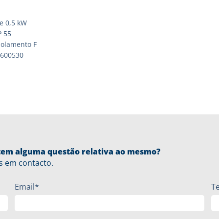
e 0,5 kW
P 55
solamento F
4600530
u tem alguma questão relativa ao mesmo?
s em contacto.
Email*
T