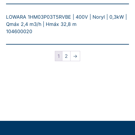
LOWARA 1HM03P03T5RVBE | 400V | Noryl | 0,3kW |
Qmáx 2,4 m3/h | Hmáx 32,8 m
104600020
1
2
→