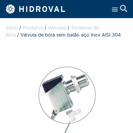
Assistência Técnica
Início
/
Produtos
/
Válvulas
/
Torneiras de
Bóia
/ Válvula de bóia sem balão aço Inox AISI 304