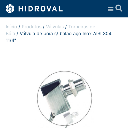
Assistência Técnica
Início
/
Produtos
/
Válvulas
/
Torneiras de
Bóia
/ Válvula de bóia s/ balão aço Inox AISI 304
11/4″