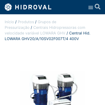
Assistência Técnica
Início
/
Produtos
/
Grupos de
Pressurização
/
Centrais Hidropressoras com
velocidade variável LOWARA GHV
/ Central Hid.
LOWARA GHV20/A/10SV02F007T/4 400V