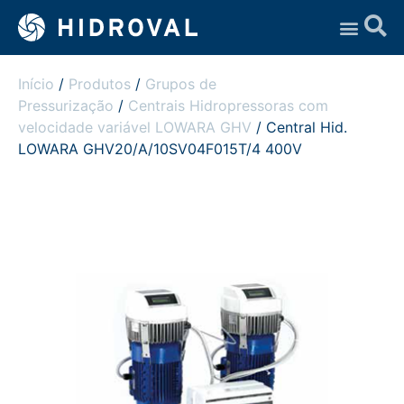
Assistência Técnica
Início
/
Produtos
/
Grupos de
Pressurização
/
Centrais Hidropressoras com
velocidade variável LOWARA GHV
/ Central Hid.
LOWARA GHV20/A/10SV04F015T/4 400V