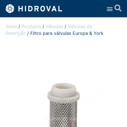
Assistência Técnica
Início
/
Produtos
/
Válvulas
/
Válvulas de
Retenção
/ Filtro para válvulas Europa & York