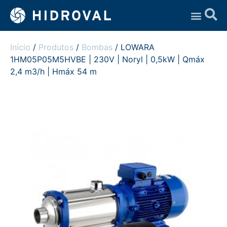
Assistência Técnica
Início
/
Produtos
/
Bombas
/ LOWARA
1HM05P05M5HVBE | 230V | Noryl | 0,5kW | Qmáx
2,4 m3/h | Hmáx 54 m