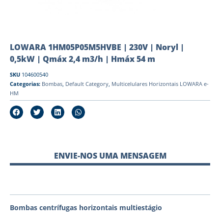
LOWARA 1HM05P05M5HVBE | 230V | Noryl |
0,5kW | Qmáx 2,4 m3/h | Hmáx 54 m
SKU
104600540
Categorias:
Bombas
,
Default Category
,
Multicelulares Horizontais LOWARA e-
HM
ENVIE-NOS UMA MENSAGEM
Bombas centrífugas horizontais multiestágio