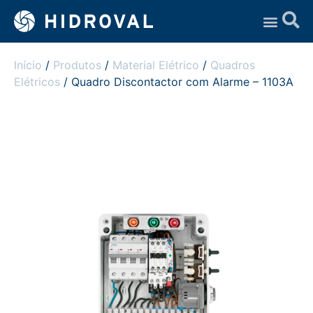
Assistência Técnica
Início
/
Produtos
/
Material Elétrico
/
Quadros
Elétricos
/ Quadro Discontactor com Alarme – 1103A