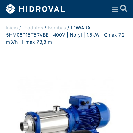
Assistência Técnica
Início
/
Produtos
/
Bombas
/ LOWARA
5HM06P15T5RVBE | 400V | Noryl | 1,5kW | Qmáx 7,2
m3/h | Hmáx 73,8 m