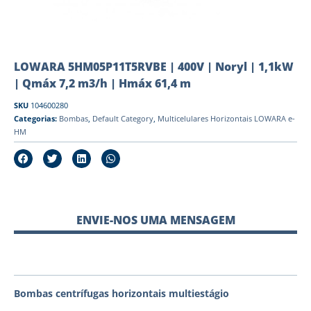
LOWARA 5HM05P11T5RVBE | 400V | Noryl | 1,1kW
| Qmáx 7,2 m3/h | Hmáx 61,4 m
SKU
104600280
Categorias:
Bombas
,
Default Category
,
Multicelulares Horizontais LOWARA e-
HM
ENVIE-NOS UMA MENSAGEM
Bombas centrífugas horizontais multiestágio