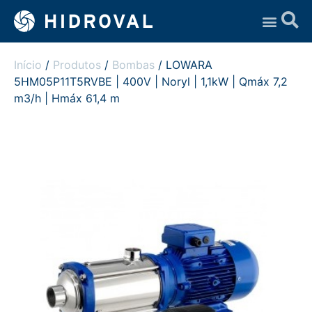
Assistência Técnica
Início
/
Produtos
/
Bombas
/ LOWARA
5HM05P11T5RVBE | 400V | Noryl | 1,1kW | Qmáx 7,2
m3/h | Hmáx 61,4 m