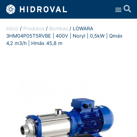
Assistência Técnica
Início
/
Produtos
/
Bombas
/ LOWARA
3HM04P05T5RVBE | 400V | Noryl | 0,5kW | Qmáx
4,2 m3/h | Hmáx 45,8 m