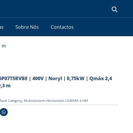
as
Sobre Nós
Contactos
3 m
7T5RVBE | 400V | Noryl | 0,75kW | Qmáx 2,4
,3 m
fault Category
,
Multicelulares Horizontais LOWARA e-HM