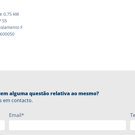
de 0,75 kW
P 55
solamento F
4600050
u tem alguma questão relativa ao mesmo?
s em contacto.
Email*
T