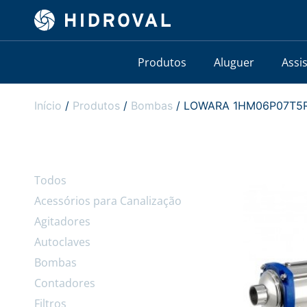
Produtos
Aluguer
Assi
Início
/
Produtos
/
Bombas
/ LOWARA 1HM06P07T5RVB
Todos
Acessórios para Canalização
Agitadores
Autoclaves
Bombas
Contadores
Filtros