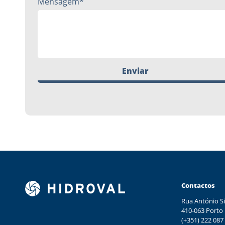
Mensagem*
Enviar
Contactos
Rua António Si
410-063 Porto
(+351) 222 087