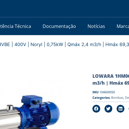
stência Técnica
Documentação
Notícias
Marc
E | 400V | Noryl | 0,75kW | Qmáx 2,4 m3/h | Hmáx 69,
LOWARA 1HM06P0
m3/h | Hmáx 69
SKU
104600050
Categorias:
Bombas
,
De