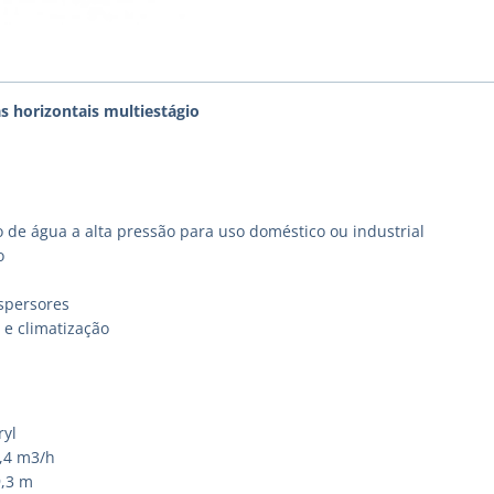
s horizontais multiestágio
 de água a alta pressão para uso doméstico ou industrial
o
spersores
e climatização
ryl
2,4 m3/h
9,3 m