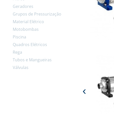
Geradores
Grupos de Pressurização
Material Elétrico
Motobombas
Piscina
Quadros Elétricos
Rega
Tubos e Mangueiras
Válvulas