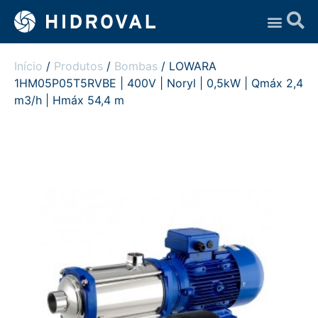
Assistência Técnica
Início
/
Produtos
/
Bombas
/ LOWARA
1HM05P05T5RVBE | 400V | Noryl | 0,5kW | Qmáx 2,4
m3/h | Hmáx 54,4 m