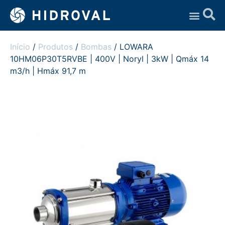
Assistência Técnica
Início
/
Produtos
/
Bombas
/ LOWARA
10HM06P30T5RVBE | 400V | Noryl | 3kW | Qmáx 14
m3/h | Hmáx 91,7 m