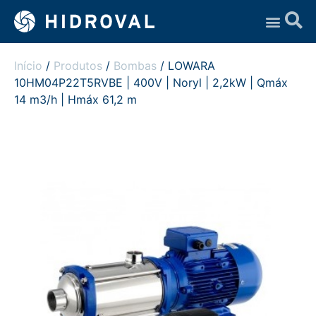
Assistência Técnica
Início
/
Produtos
/
Bombas
/ LOWARA
10HM04P22T5RVBE | 400V | Noryl | 2,2kW | Qmáx
14 m3/h | Hmáx 61,2 m