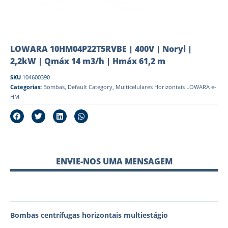
LOWARA 10HM04P22T5RVBE | 400V | Noryl |
2,2kW | Qmáx 14 m3/h | Hmáx 61,2 m
SKU
104600390
Categorias:
Bombas
,
Default Category
,
Multicelulares Horizontais LOWARA e-
HM
ENVIE-NOS UMA MENSAGEM
Bombas centrífugas horizontais multiestágio