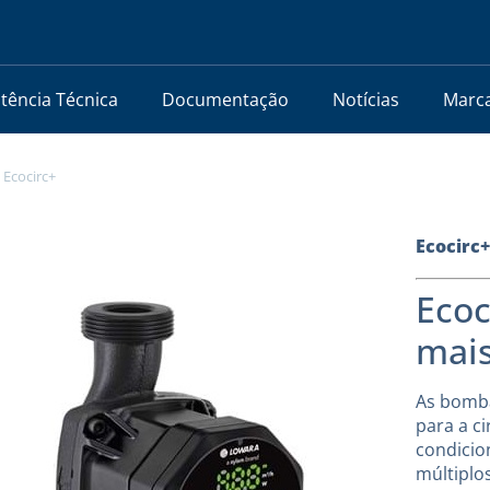
stência Técnica
Documentação
Notícias
Marc
/
Ecocirc+
Ecocirc+
Ecoc
mais
As bomba
para a c
condicio
múltiplo