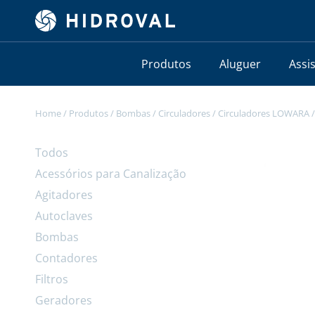
Produtos
Aluguer
Assi
Home
/
Produtos
/
Bombas
/
Circuladores
/
Circuladores LOWARA
Todos
Acessórios para Canalização
Agitadores
Autoclaves
Bombas
Contadores
Filtros
Geradores