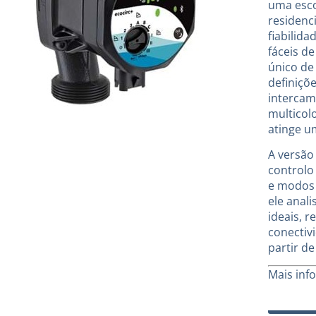
uma esco
residenci
fiabilid
fáceis d
único de
definiçõ
intercam
multicol
atinge um
A versão
controlo
e modos 
ele anal
ideais, 
conectiv
partir d
Mais inf