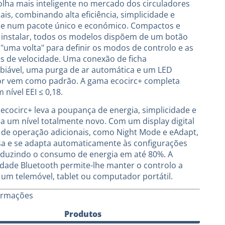
lha mais inteligente no mercado dos circuladores
ais, combinando alta eficiência, simplicidade e
ade num pacote único e económico. Compactos e
e instalar, todos os modelos dispõem de um botão
 "uma volta" para definir os modos de controlo e as
es de velocidade. Uma conexão de ficha
biável, uma purga de ar automática e um LED
or vem como padrão. A gama ecocirc+ completa
 nível EEI ≤ 0,18.
 ecocirc+ leva a poupança de energia, simplicidade e
 a um nível totalmente novo. Com um display digital
de operação adicionais, como Night Mode e eAdapt,
isa e se adapta automaticamente às configurações
reduzindo o consumo de energia em até 80%. A
idade Bluetooth permite-lhe manter o controlo a
e um telemóvel, tablet ou computador portátil.
ormações
Produtos