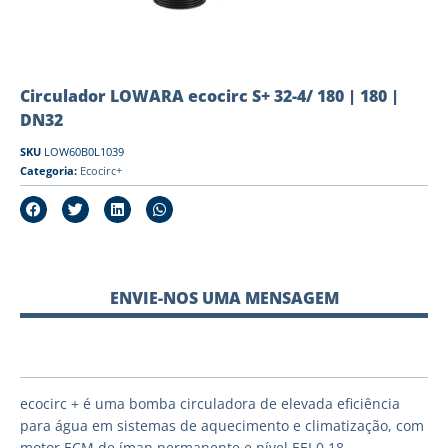
Circulador LOWARA ecocirc S+ 32-4/ 180 | 180 |
DN32
SKU
LOW60B0L1039
Categoria:
Ecocirc+
ENVIE-NOS UMA MENSAGEM
ecocirc + é uma bomba circuladora de elevada eficiência
para água em sistemas de aquecimento e climatização, com
motor ECM de íman permanente e nível EEI 0.18