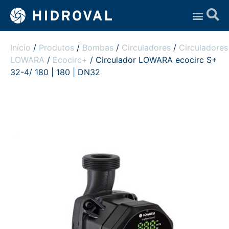
Assistência Técnica
Início
/
Produtos
/
Bombas
/
Circuladores
/
Circuladores
LOWARA
/
Ecocirc+
/ Circulador LOWARA ecocirc S+
32-4/ 180 | 180 | DN32