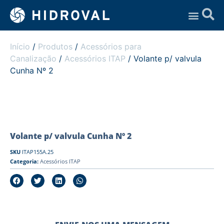
Assistência Técnica
Início
/
Produtos
/
Acessórios para
Canalização
/
Acessórios ITAP
/ Volante p/ valvula
Cunha Nº 2
Volante p/ valvula Cunha Nº 2
SKU
ITAP155A.25
Categoria:
Acessórios ITAP