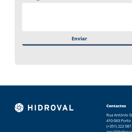
Enviar
Contactos
Rua António Si
410-063 Porto
(+351) 222 087
geral@hidrova