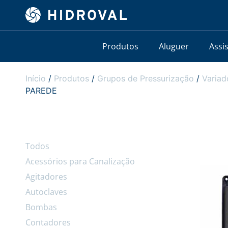
Produtos
Aluguer
Assi
Início
/
Produtos
/
Grupos de Pressurização
/
Variad
PAREDE
Todos
Acessórios para Canalização
Agitadores
Autoclaves
Bombas
Contadores