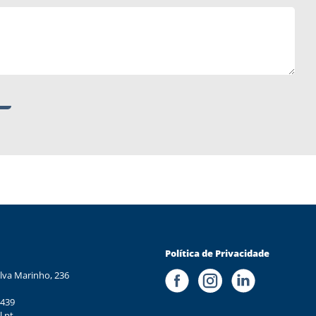
Política de Privacidade
lva Marinho, 236
 439
l.pt