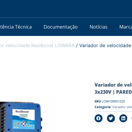
stência Técnica
Documentação
Notícias
Marc
or velocidade ResiBoost LOWARA
/ Variador de velocida
Variador de ve
3x230V | PARED
SKU
LOW109951520
Categoria:
Variador ve