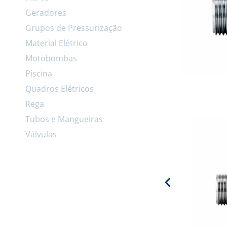
Geradores
Grupos de Pressurização
Material Elétrico
Motobombas
Piscina
Quadros Elétricos
Rega
Tubos e Mangueiras
Válvulas