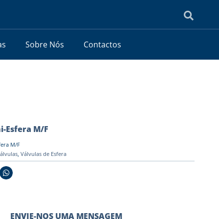
as
Sobre Nós
Contactos
i-Esfera M/F
fera M/F
álvulas
,
Válvulas de Esfera
ENVIE-NOS UMA MENSAGEM