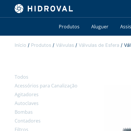
Produtos
Aluguer
Assi
Início
/
Produtos
/
Válvulas
/
Válvulas de Esfera
/ Vál
Todos
Acessórios para Canalização
Agitadores
Autoclaves
Bombas
Contadores
Filtros