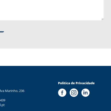
Política de Privacidade
lva Marinho, 236
 439
l.pt