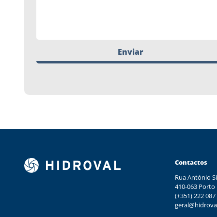
Enviar
Contactos
Rua António Si
410-063 Porto
(+351) 222 087
geral@hidrova