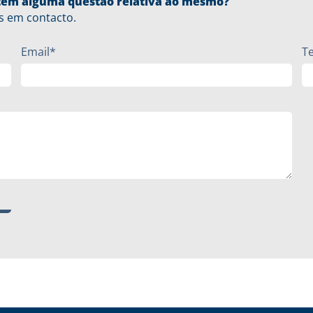
u tem alguma questão relativa ao mesmo?
s em contacto.
Email*
T