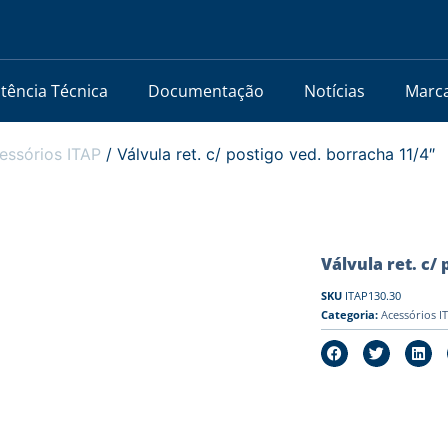
stência Técnica
Documentação
Notícias
Marc
essórios ITAP
/ Válvula ret. c/ postigo ved. borracha 11/4″
Válvula ret. c/
SKU
ITAP130.30
Categoria:
Acessórios I