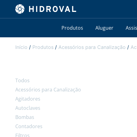
Produtos
Aluguer
Assi
Início
/
Produtos
/
Acessórios para Canalização
/
Ac
Todos
Acessórios para Canalização
Agitadores
Autoclaves
Bombas
Contadores
Filtros