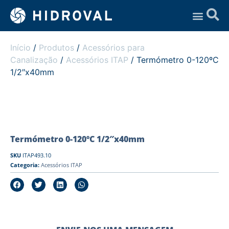
Assistência Técnica
Início
/
Produtos
/
Acessórios para
Canalização
/
Acessórios ITAP
/ Termómetro 0-120ºC
1/2″x40mm
Termómetro 0-120ºC 1/2″x40mm
SKU
ITAP493.10
Categoria:
Acessórios ITAP