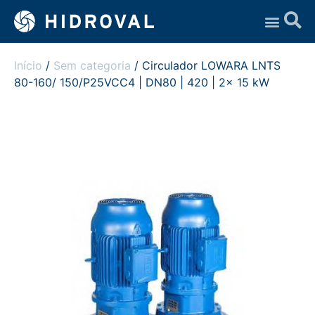
Assistência Técnica
Início
/
Sem categoria
/ Circulador LOWARA LNTS
80-160/ 150/P25VCC4 | DN80 | 420 | 2x 15 kW