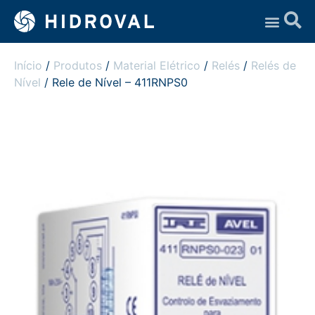
Assistência Técnica
Início
/
Produtos
/
Material Elétrico
/
Relés
/
Relés de
Nível
/ Rele de Nível – 411RNPS0