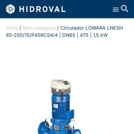
Assistência Técnica
Início
/
Sem categoria
/ Circulador LOWARA LNESH
65-200/15/P45RCS4/4 | DN65 | 475 | 1,5 kW