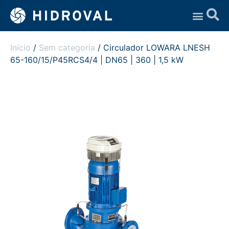
Assistência Técnica
Início
/
Sem categoria
/ Circulador LOWARA LNESH
65-160/15/P45RCS4/4 | DN65 | 360 | 1,5 kW