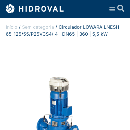
Assistência Técnica
Início
/
Sem categoria
/ Circulador LOWARA LNESH
65-125/55/P25VCS4/ 4 | DN65 | 360 | 5,5 kW