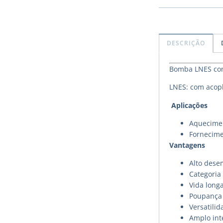
DESCRIÇÃO
Bomba LNES com 
LNES: com acopl
Aplicações
Aquecimen
Fornecime
Vantagens
Alto des
Categoria 
Vida long
Poupança 
Versatilid
Amplo int