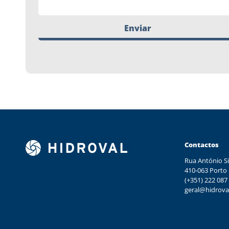
Enviar
Contactos
Rua António Si
410-063 Porto
(+351) 222 087
geral@hidrova