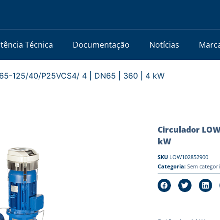
stência Técnica
Documentação
Notícias
Marc
5-125/40/P25VCS4/ 4 | DN65 | 360 | 4 kW
Circulador LOW
kW
SKU
LOW102852900
Categoria:
Sem categor