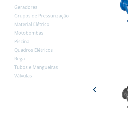
Geradores
Grupos de Pressurização
Material Elétrico
Motobombas
Piscina
Quadros Elétricos
Rega
Tubos e Mangueiras
Válvulas