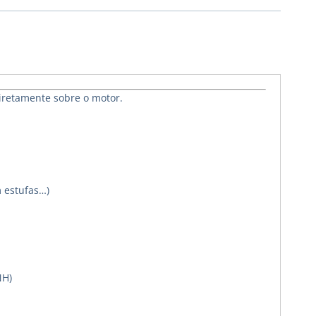
iretamente sobre o motor.
m estufas…)
NH)