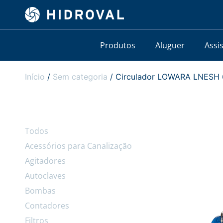
Produtos
Aluguer
Assi
Início
/
Sem categoria
/ Circulador LOWARA LNESH 6
Todos
Acessórios para Canalização
Agitadores
Autoclaves
Bombas
Contadores
Filtros